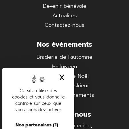
Devenir bénévole
Actualités
Contactez-nous
Nos évènements
Braderie de l’automne
Halloween
X
Masquer le ban
Le marché de Noël
Le village du skieur
Ce site utilise des
Nos autres évènements
cookies et vous donne le
contrôle sur ceux que
vous souhaitez activer
Contactez-nous
Nos partenaires
(1)
Gérardmer Animation,